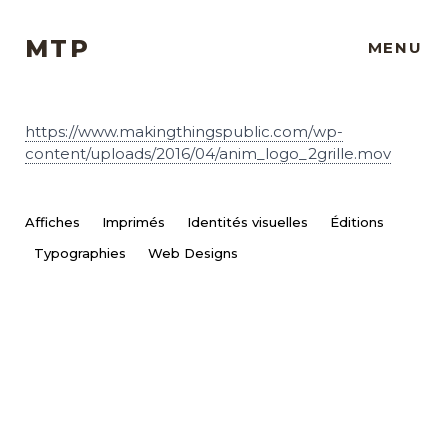
MTP
MENU
https://www.makingthingspublic.com/wp-
content/uploads/2016/04/anim_logo_2grille.mov
Affiches
Imprimés
Identités visuelles
Éditions
Typographies
Web Designs
Projets
À propos