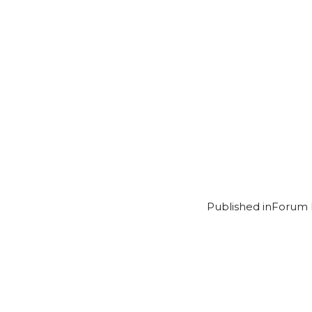
Published in
Forum P