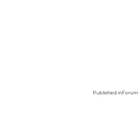
Published in
Forum P