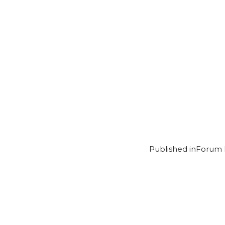
Published in
Forum P