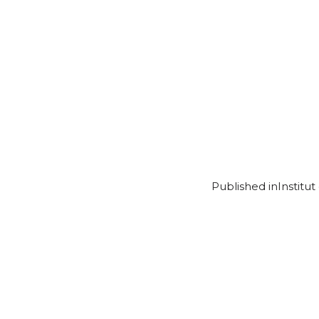
Published in
Institu