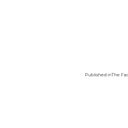
Published in
The Fa